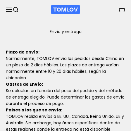
Ir al contenido
TOMLOV
Abrir menú de navegación
Abrir búsqueda
Abrir 
Envío y entrega
Plazo de envío:
Normalmente, TOMLOV envía los pedidos desde China en
un plazo de 2 días hábiles. Los plazos de entrega varían,
normalmente entre 10 y 20 días hábiles, según la
ubicación.
Gastos de Envío:
Se calculan en función del peso del pedido y del método
de entrega elegido. Puede determinar los gastos de envío
durante el proceso de pago.
Países a los que se envía:
TOMLOV realiza envíos a EE. UU., Canadá, Reino Unido, UE y
Australia. Sin embargo, hay áreas específicas dentro de
estas regiones donde la entrega no está disponible