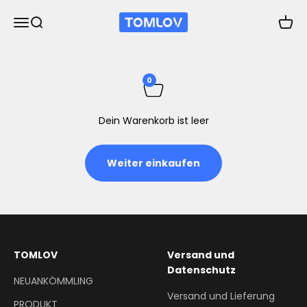
Zum Inhalt springen
TOMLOV
Navigationsmenü öffnen
Suche öffnen
Waren
0
Dein Warenkorb ist leer
Weiter einkaufen
TOMLOV
Versand und
Datenschutz
NEUANKÖMMLING
Versand und Lieferung
PRODUKT